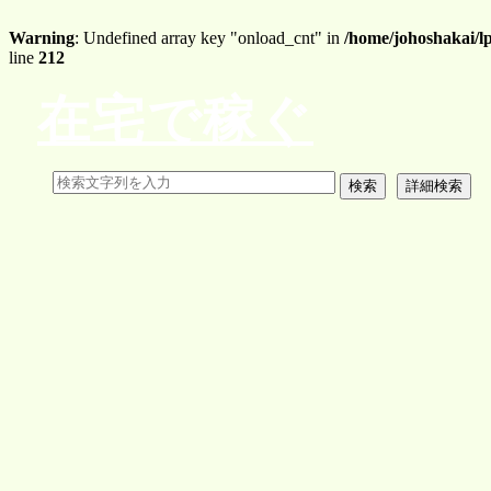
Warning
: Undefined array key "onload_cnt" in
/home/johoshakai/l
line
212
在宅で稼ぐ