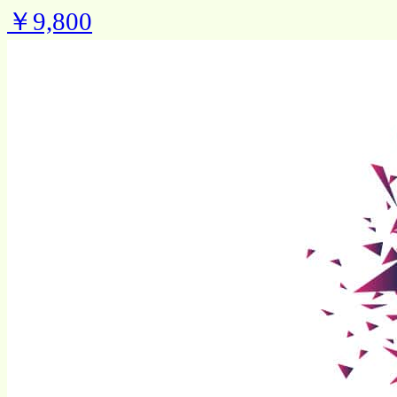
￥9,800