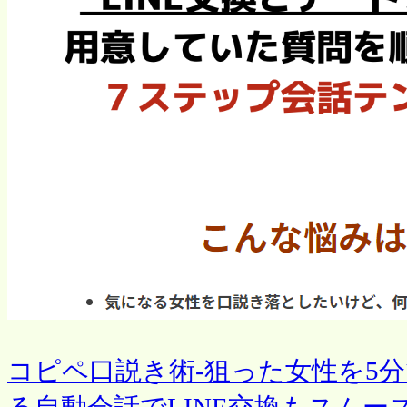
コピペ口説き術-狙った女性を5
る自動会話でLINE交換もスム