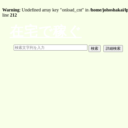
Warning
: Undefined array key "onload_cnt" in
/home/johoshakai/l
line
212
在宅で稼ぐ