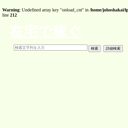
Warning
: Undefined array key "onload_cnt" in
/home/johoshakai/l
line
212
在宅で稼ぐ