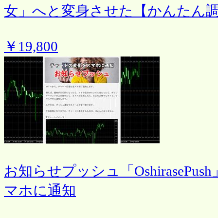
女」へと変身させた【かんたん
￥19,800
お知らせプッシュ「OshiraseP
マホに通知